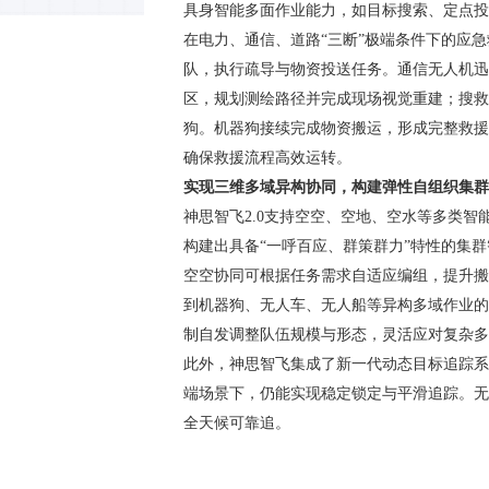
具身智能多面作业能力
，如目标搜索、定点投
在
电力、通信、道路
“三断”极端条件下的应
队，执行疏导与物资投送任务。通信无人机迅
区，规划测绘路径并完成
现场
视觉重建；搜救
狗
。机器狗接续完成物资搬运，形成完整救援
确保救援流程高效运转。
实现三维
多域异构
协同，构建弹性自组织集群
神思智飞
2.0支持空空、空地、空水等多类智
构建出具备
“一呼百应、群策群力”特性的集
空空协同可根据任务需求自适应编组，提升搬
到机器狗、无人车、无人船等异构
多域作业
的
制自发
调整队伍规模与形态，灵活应对复杂多
此外，神思智飞集成了新一代动态目标追踪系
端场景下，仍能实现稳定锁定与平滑追踪。无
全天候可靠追。