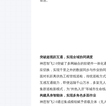
智慧。
突破超视距互通，实现全域协同调度
神思智飞
2.0突破了多网融合的软硬件一体化
应切换，
实现千里之外的数据同步与作业协同
面对
长距离供热工程管线巡检，传统
巡检
方式
互感互通能力，即便远隔千山万水，多架无人
集群巡检新模式，为“
外
热入济
”等城市生命
构建具身智能体，实现多角色
多面
作业
神思智飞
2.0通过
集成模组赋予搭载主体（无