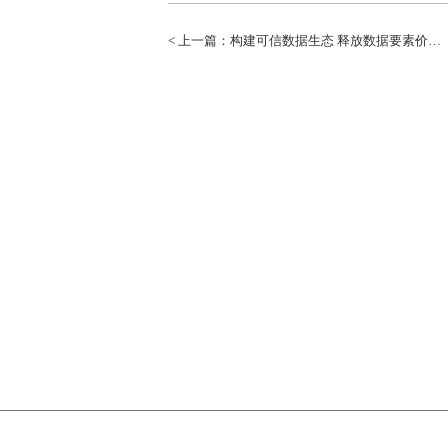
< 上一篇：构建可信数据生态 释放数据要素价值-神思电子首席科学家应邀为国家数据局“数据大讲堂”授课