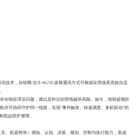
通讯技术，自组网/北斗/4G/5G多模通讯方式可根据应用场景高效自适
。
存在响应滞后问题，难以及时识别管线破坏风险。如今，借助超视距
机亦可协同守护同一线路，实现
“事件触发、快速调度、多机联动”的
线构筑起防护屏障。
人车、机器狗等）
感知、认知、决策、规划
、
控制
与执行
能力，形成