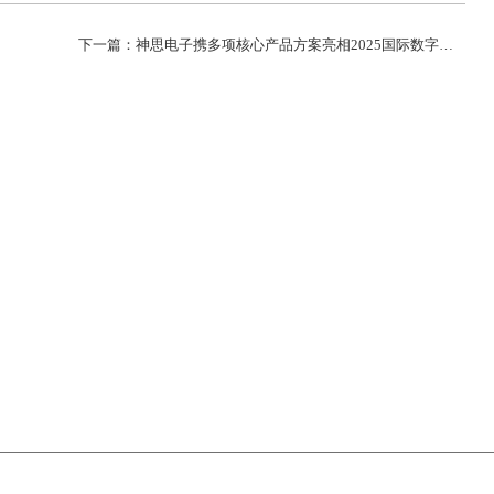
下一篇：神思电子携多项核心产品方案亮相2025国际数字能源展>
济南高新区舜华西路699号神思科技园
总机：
0531-86516388
客服：
400-6869-365
邮箱： main@sdses.com
版权信息：神思电子技术股份有限公司 版权所有
备案：鲁ICP备13006010号-1