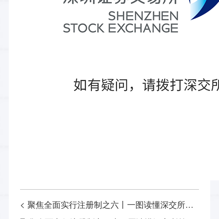
< 聚焦全面实行注册制之六丨一图读懂深交所股票上市规则、创业板股票上市规则（2023年修订征求意见稿）