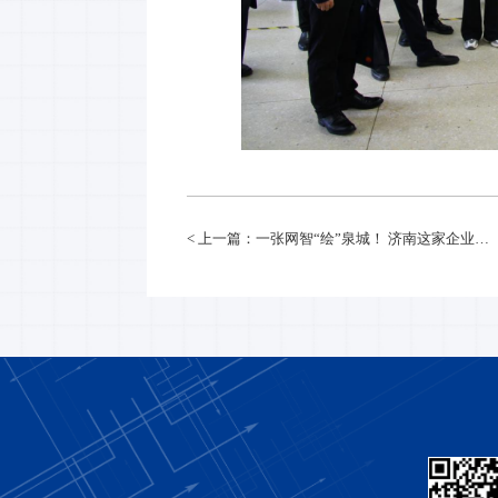
< 上一篇：一张网智“绘”泉城！ 济南这家企业为城市装上“超级大脑”