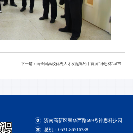
下一篇：向全国高校优秀人才发起邀约丨首届“神思杯”城市生命线·AI解题挑战赛正式启动>
济南高新区舜华西路699号神思科技园
总机：
0531-86516388