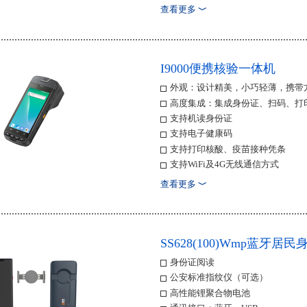
查看更多
﹀
I9000便携核验一体机
外观：设计精美，小巧轻薄，携带
高度集成：集成身份证、扫码、打
支持机读身份证
支持电子健康码
支持打印核酸、疫苗接种凭条
支持WiFi及4G无线通信方式
查看更多
﹀
SS628(100)Wmp蓝牙
身份证阅读
公安标准指纹仪（可选）
高性能锂聚合物电池