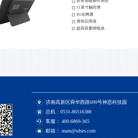
安卓智能操作系统
11英寸触控屏
4G全网通
身份证阅读
超高容量锂电池
济南高新区舜华西路699号神思科技园
总机：
0531-86516388
客服：
400-6869-365
邮箱： main@sdses.com