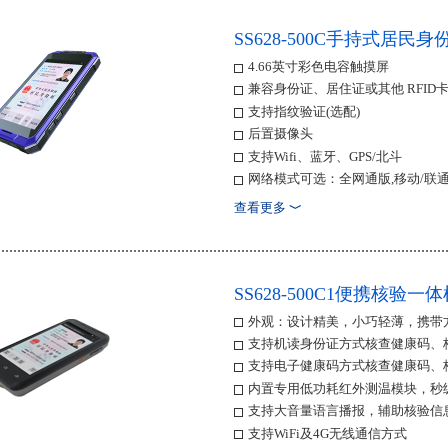
SS628-500C手持式居民
4.66英寸彩色电容触摸屏
兼容身份证、居住证或其他 RFID
支持指纹验证(选配)
后置摄像头
支持Wifi、蓝牙、GPS/北斗
网络模式可选：全网通版,移动/联通双
三防(IP54)
查看更多
﹀
SS628-500C1便携核验一
外观：设计精美，小巧轻薄，携带
支持机读身份证方式核查健康码、
支持电子健康码方式核查健康码、
内置专用低功耗红外测温模块，秒
支持大音量语言播报，辅助核验信
支持WiFi及4G无线通信方式