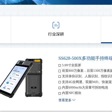
行业深耕
SS628-500X多功能手持终
5.99寸全面屏
前置800万像素，后置1300万像素
支持身份识别、人脸识别、指纹识
支持4G全网通、双频WiFi、快速
内置6000mAh大容量可拆卸电池
内置NFC模块
IP67防护等级
查看更多
﹀
预留超强拓展接口，可适配多种功